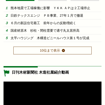
熊本地震で工場稼働に影響 ＹＫＫ ＡＰは２工場停止
日鉄テックスエンジ ＰＢ事業、27年１月で撤退
６月の新設住宅着工 前年からの反動増続く
国産材原木 杉柱・間柱需要で適寸丸太居所高
太平ハウジング 木構造ビニールハウス第１号が完成
10位まで表示
日刊木材新聞社 木造社屋紹介動画