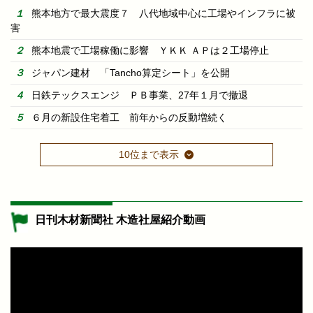
熊本地方で最大震度７ 八代地域中心に工場やインフラに被
害
熊本地震で工場稼働に影響 ＹＫＫ ＡＰは２工場停止
ジャパン建材 「Tancho算定シート」を公開
日鉄テックスエンジ ＰＢ事業、27年１月で撤退
６月の新設住宅着工 前年からの反動増続く
10位まで表示
日刊木材新聞社 木造社屋紹介動画