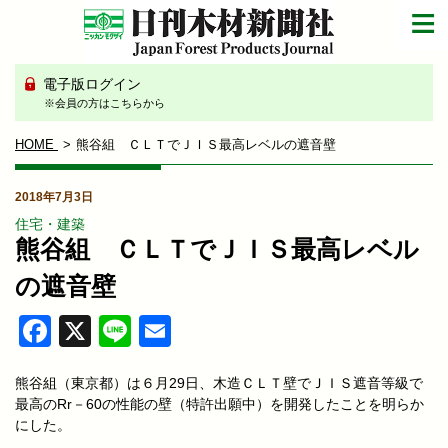
電子版ログイン
※会員の方はこちらから
HOME
熊谷組 ＣＬＴでＪＩＳ最高レベルの遮音壁
2018年7月3日
住宅・建築
熊谷組 ＣＬＴでＪＩＳ最高レベル
の遮音壁
Facebook
X
Line
Email
熊谷組（東京都）は６月29日、木造ＣＬＴ壁でＪＩＳ遮音等級で
最高のRr－60の性能の壁（特許出願中）を開発したことを明らか
にした。