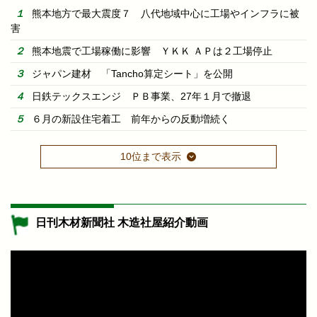
熊本地方で最大震度７ 八代地域中心に工場やインフラに被
害
熊本地震で工場稼働に影響 ＹＫＫ ＡＰは２工場停止
ジャパン建材 「Tancho算定シート」を公開
日鉄テックスエンジ ＰＢ事業、27年１月で撤退
６月の新設住宅着工 前年からの反動増続く
10位まで表示
日刊木材新聞社 木造社屋紹介動画