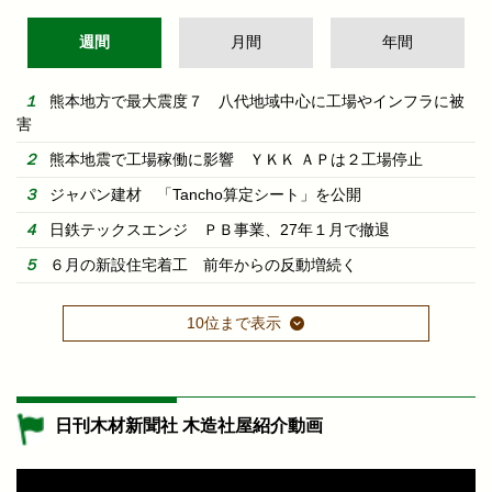
週間
月間
年間
熊本地方で最大震度７ 八代地域中心に工場やインフラに被
害
熊本地震で工場稼働に影響 ＹＫＫ ＡＰは２工場停止
ジャパン建材 「Tancho算定シート」を公開
日鉄テックスエンジ ＰＢ事業、27年１月で撤退
６月の新設住宅着工 前年からの反動増続く
10位まで表示
日刊木材新聞社 木造社屋紹介動画