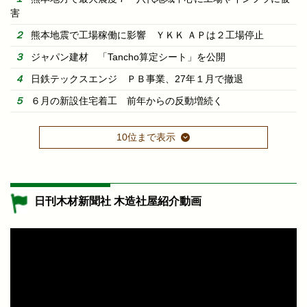
害
熊本地震で工場稼働に影響 ＹＫＫ ＡＰは２工場停止
ジャパン建材 「Tancho算定シート」を公開
日鉄テックスエンジ ＰＢ事業、27年１月で撤退
６月の新設住宅着工 前年からの反動増続く
10位まで表示
日刊木材新聞社 木造社屋紹介動画