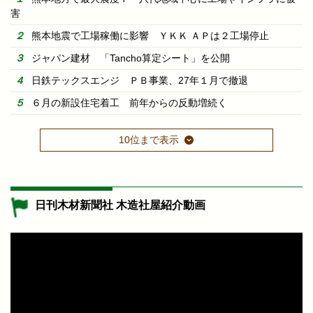
害
熊本地震で工場稼働に影響 ＹＫＫ ＡＰは２工場停止
ジャパン建材 「Tancho算定シート」を公開
日鉄テックスエンジ ＰＢ事業、27年１月で撤退
６月の新設住宅着工 前年からの反動増続く
10位まで表示
日刊木材新聞社 木造社屋紹介動画