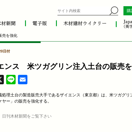
購
販売を強化
20日付
エンス 米ツガグリン注入土台の販売を
acebook
X
Line
Email
蟻処理土台の製造販売大手であるザイエンス（東京都）は、米ツガグリ
ケヤー」の販売を強化する。
、日刊木材新聞をご覧下さい