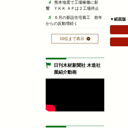
熊本地震で工場稼働に影
響 ＹＫＫ ＡＰは２工場停止
６月の新設住宅着工 前年
▼紙面版
からの反動増続く
10位まで表示
日刊木材新聞社 木造社
屋紹介動画