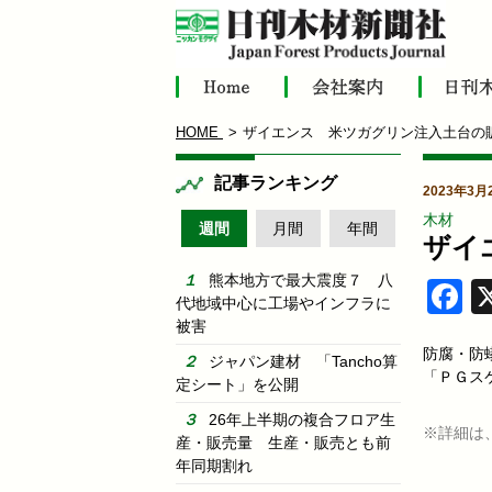
HOME
ザイエンス 米ツガグリン注入土台の
記事ランキング
2023年3月
木材
週間
月間
年間
ザイ
熊本地方で最大震度７ 八
F
代地域中心に工場やインフラに
被害
防腐・防
ジャパン建材 「Tancho算
「ＰＧス
定シート」を公開
26年上半期の複合フロア生
※詳細は
産・販売量 生産・販売とも前
年同期割れ