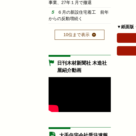
事業、27年１月で撤退
６月の新設住宅着工 前年
からの反動増続く
▼紙面版
10位まで表示
日刊木材新聞社 木造社
屋紹介動画
大手住宅会社受注速報