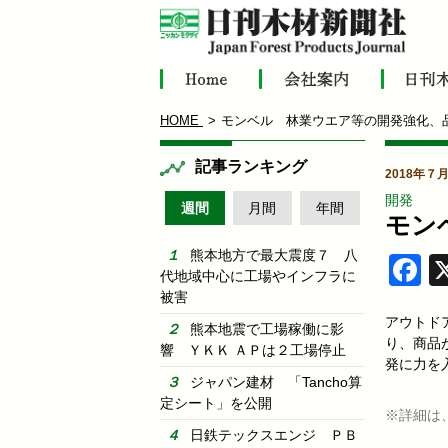
HOME
モンベル 林業ウエア等の開発強化、
記事ランキング
2018年７
開発
週間
月間
年間
モン
熊本地方で最大震度７ 八
F
代地域中心に工場やインフラに
被害
アウトド
熊本地震で工場稼働に影
り、商品
響 ＹＫＫ ＡＰは２工場停止
発に力を
ジャパン建材 「Tancho算
定シート」を公開
※詳細は
日鉄テックスエンジ ＰＢ