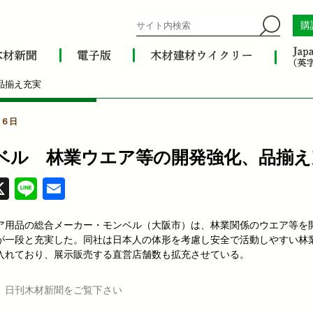
購
品揃え充実
月６日
ベル 林業ウエア等の開発強化、品揃え
acebook
X
Line
Email
ア用品の総合メーカー・モンベル（大阪市）は、林業関係のウエア等を
が一段と充実した。同社は日本人の体形を考慮し安全で活動しやすい林
入れており、展示販売する直営店舗数も拡充させている。
、日刊木材新聞をご覧下さい