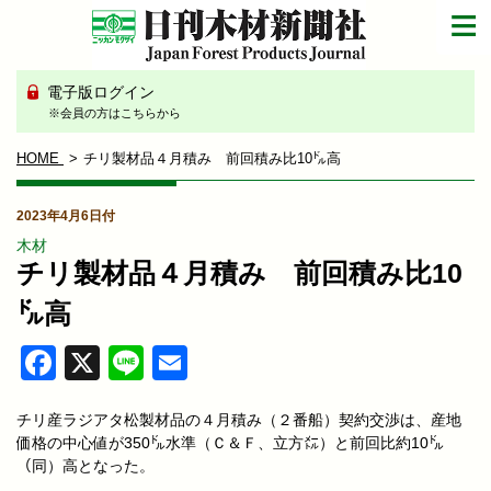
電子版ログイン
※会員の方はこちらから
HOME
チリ製材品４月積み 前回積み比10㌦高
2023年4月6日付
木材
チリ製材品４月積み 前回積み比10
㌦高
Facebook
X
Line
Email
チリ産ラジアタ松製材品の４月積み（２番船）契約交渉は、産地
価格の中心値が350㌦水準（Ｃ＆Ｆ、立方㍍）と前回比約10㌦
（同）高となった。