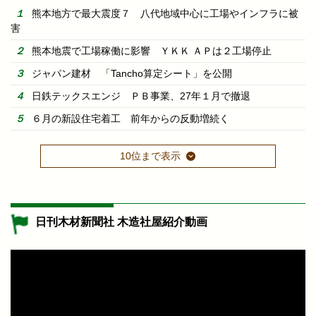
熊本地方で最大震度７ 八代地域中心に工場やインフラに被
害
熊本地震で工場稼働に影響 ＹＫＫ ＡＰは２工場停止
ジャパン建材 「Tancho算定シート」を公開
日鉄テックスエンジ ＰＢ事業、27年１月で撤退
６月の新設住宅着工 前年からの反動増続く
10位まで表示
日刊木材新聞社 木造社屋紹介動画