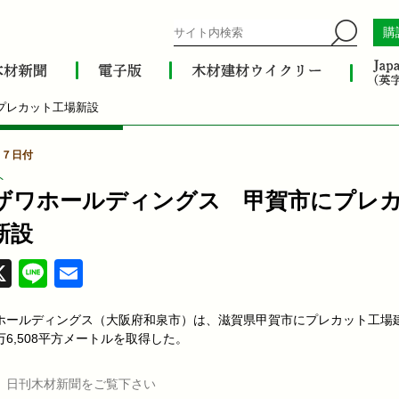
購
プレカット工場新設
月７日付
ト
ザワホールディングス 甲賀市にプレ
新設
acebook
X
Line
Email
ホールディングス（大阪府和泉市）は、滋賀県甲賀市にプレカット工場
6,508平方メートルを取得した。
、日刊木材新聞をご覧下さい