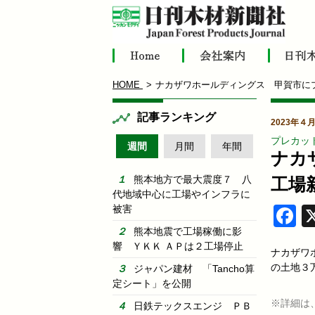
HOME
ナカザワホールディングス 甲賀市に
記事ランキング
2023年４
プレカッ
週間
月間
年間
ナカ
熊本地方で最大震度７ 八
工場
代地域中心に工場やインフラに
被害
F
熊本地震で工場稼働に影
響 ＹＫＫ ＡＰは２工場停止
ナカザワ
の土地３万
ジャパン建材 「Tancho算
定シート」を公開
※詳細は
日鉄テックスエンジ ＰＢ