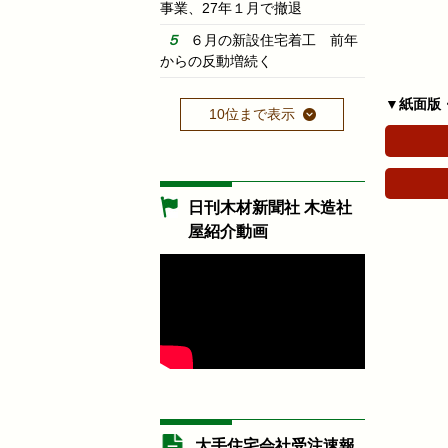
事業、27年１月で撤退
６月の新設住宅着工 前年
からの反動増続く
▼紙面版
10位まで表示
日刊木材新聞社 木造社
屋紹介動画
大手住宅会社受注速報