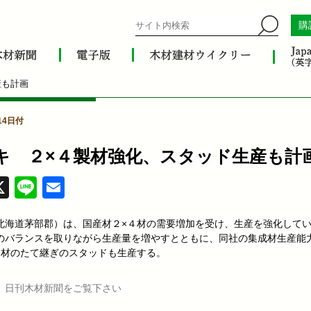
購
産も計画
14日付
キ ２×４製材強化、スタッド生産も計
acebook
X
Line
Email
北海道茅部郡）は、国産材２×４材の需要増加を受け、生産を強化して
のバランスを取りながら生産量を増やすとともに、同社の集成材生産能
４材のたて継ぎのスタッドも生産する。
、日刊木材新聞をご覧下さい