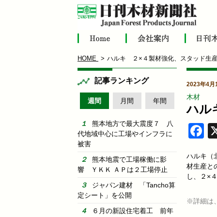
HOME
ハルキ ２×４製材強化、スタッド生
記事ランキング
2023年4月
木材
週間
月間
年間
ハル
熊本地方で最大震度７ 八
F
代地域中心に工場やインフラに
被害
ハルキ（
熊本地震で工場稼働に影
材生産と
響 ＹＫＫ ＡＰは２工場停止
し、２×
ジャパン建材 「Tancho算
定シート」を公開
※詳細は
６月の新設住宅着工 前年