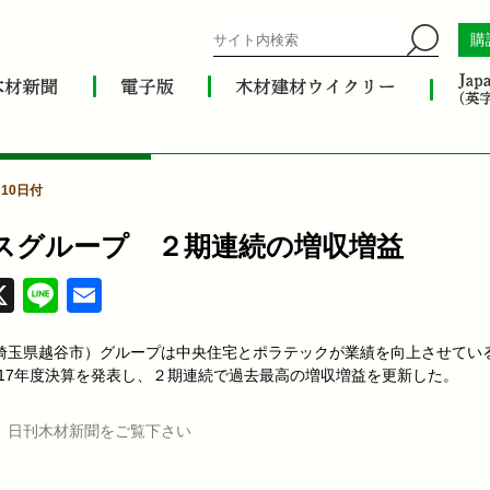
購
月10日付
スグループ ２期連続の増収増益
acebook
X
Line
Email
埼玉県越谷市）グループは中央住宅とポラテックが業績を向上させてい
2017年度決算を発表し、２期連続で過去最高の増収増益を更新した。
、日刊木材新聞をご覧下さい