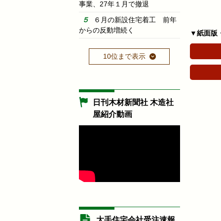
事業、27年１月で撤退
６月の新設住宅着工 前年
からの反動増続く
▼紙面版
10位まで表示
日刊木材新聞社 木造社
屋紹介動画
大手住宅会社受注速報