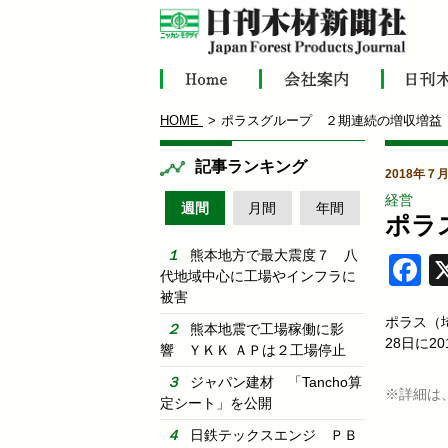
HOME
ポラスグループ ２期連続の増収増益
記事ランキング
2018年７
経営
週間
月間
年間
ポラ
熊本地方で最大震度７ 八
F
代地域中心に工場やインフラに
被害
ポラス（
熊本地震で工場稼働に影
28日に
響 ＹＫＫ ＡＰは２工場停止
ジャパン建材 「Tancho算
※詳細は
定シート」を公開
日鉄テックスエンジ ＰＢ