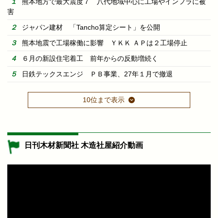
熊本地方で最大震度７ 八代地域中心に工場やインフラに被
害
ジャパン建材 「Tancho算定シート」を公開
熊本地震で工場稼働に影響 ＹＫＫ ＡＰは２工場停止
６月の新設住宅着工 前年からの反動増続く
日鉄テックスエンジ ＰＢ事業、27年１月で撤退
10位まで表示
日刊木材新聞社 木造社屋紹介動画