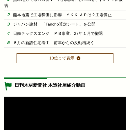
害
熊本地震で工場稼働に影響 ＹＫＫ ＡＰは２工場停止
ジャパン建材 「Tancho算定シート」を公開
日鉄テックスエンジ ＰＢ事業、27年１月で撤退
６月の新設住宅着工 前年からの反動増続く
10位まで表示
日刊木材新聞社 木造社屋紹介動画