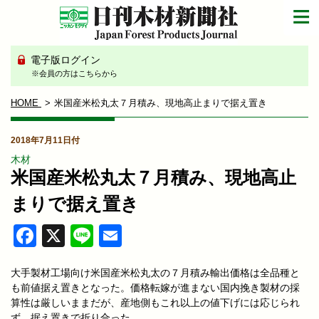
電子版ログイン
※会員の方はこちらから
HOME
米国産米松丸太７月積み、現地高止まりで据え置き
2018年7月11日付
木材
米国産米松丸太７月積み、現地高止
まりで据え置き
Facebook
X
Line
Email
大手製材工場向け米国産米松丸太の７月積み輸出価格は全品種と
も前値据え置きとなった。価格転嫁が進まない国内挽き製材の採
算性は厳しいままだが、産地側もこれ以上の値下げには応じられ
ず、据え置きで折り合った。