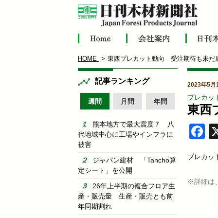
HOME
東西プレカット動向 受注期待も未だ
記事ランキング
2023年5月
プレカッ
週間
月間
年間
東西
熊本地方で最大震度７ 八
F
代地域中心に工場やインフラに
被害
プレカッ
ジャパン建材 「Tancho算
定シート」を公開
※詳細は
26年上半期の複合フロア生
産・販売量 生産・販売とも前
年同期割れ