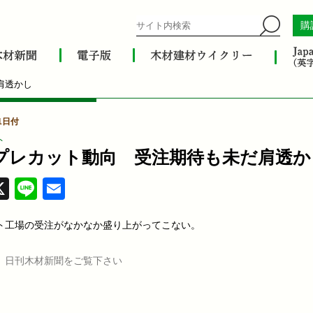
購
肩透かし
1日付
ト
プレカット動向 受注期待も未だ肩透か
acebook
X
Line
Email
ト工場の受注がなかなか盛り上がってこない。
、日刊木材新聞をご覧下さい