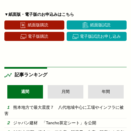
▼紙面版・電子版のお申込みはこちら
紙面版購読
紙面版試読
電子版購読
電子版試読お申し込み
記事ランキング
週間
月間
年間
熊本地方で最大震度７ 八代地域中心に工場やインフラに被
害
ジャパン建材 「Tancho算定シート」を公開