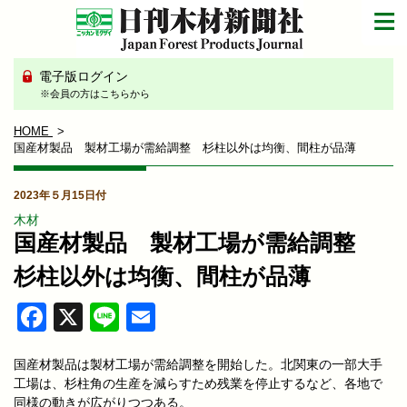
電子版ログイン
※会員の方はこちらから
HOME
国産材製品 製材工場が需給調整 杉柱以外は均衡、間柱が品薄
2023年５月15日付
木材
国産材製品 製材工場が需給調整
杉柱以外は均衡、間柱が品薄
Facebook
X
Line
Email
国産材製品は製材工場が需給調整を開始した。北関東の一部大手
工場は、杉柱角の生産を減らすため残業を停止するなど、各地で
同様の動きが広がりつつある。