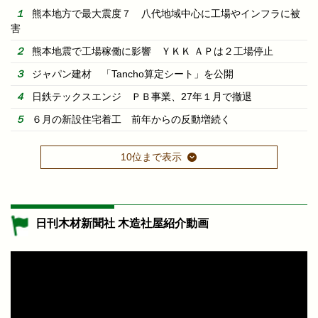
熊本地方で最大震度７ 八代地域中心に工場やインフラに被
害
熊本地震で工場稼働に影響 ＹＫＫ ＡＰは２工場停止
ジャパン建材 「Tancho算定シート」を公開
日鉄テックスエンジ ＰＢ事業、27年１月で撤退
６月の新設住宅着工 前年からの反動増続く
10位まで表示
日刊木材新聞社 木造社屋紹介動画