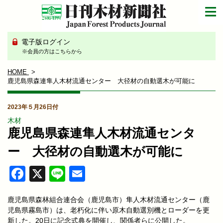
電子版ログイン
※会員の方はこちらから
HOME
鹿児島県森連隼人木材流通センター 大径材の自動選木が可能に
2023年５月26日付
木材
鹿児島県森連隼人木材流通センタ
ー 大径材の自動選木が可能に
Facebook
X
Line
Email
鹿児島県森林組合連合会（鹿児島市）隼人木材流通センター（鹿
児島県霧島市）は、老朽化に伴い原木自動選別機とローダーを更
新した。20日に記念式典を開催し、関係者らに公開した。