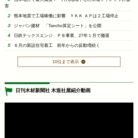
害
熊本地震で工場稼働に影響 ＹＫＫ ＡＰは２工場停止
ジャパン建材 「Tancho算定シート」を公開
日鉄テックスエンジ ＰＢ事業、27年１月で撤退
６月の新設住宅着工 前年からの反動増続く
10位まで表示
日刊木材新聞社 木造社屋紹介動画