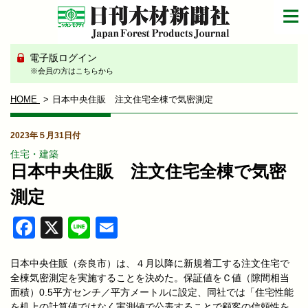
電子版ログイン
※会員の方はこちらから
HOME
日本中央住販 注文住宅全棟で気密測定
2023年５月31日付
住宅・建築
日本中央住販 注文住宅全棟で気密
測定
Facebook
X
Line
Email
日本中央住販（奈良市）は、４月以降に新規着工する注文住宅で
全棟気密測定を実施することを決めた。保証値をＣ値（隙間相当
面積）0.5平方センチ／平方メートルに設定、同社では「住宅性能
を机上の計算値ではなく実測値で公表することで顧客の信頼性を