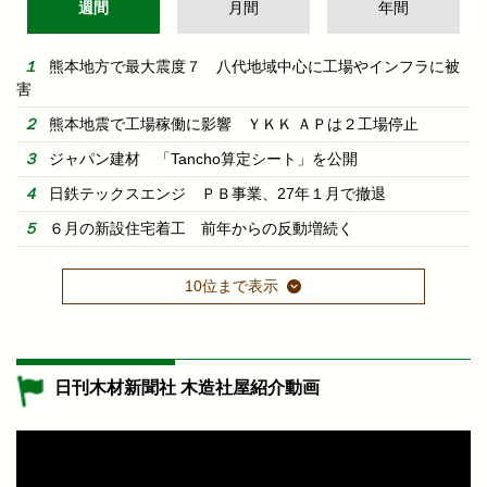
週間
月間
年間
熊本地方で最大震度７ 八代地域中心に工場やインフラに被
害
熊本地震で工場稼働に影響 ＹＫＫ ＡＰは２工場停止
ジャパン建材 「Tancho算定シート」を公開
日鉄テックスエンジ ＰＢ事業、27年１月で撤退
６月の新設住宅着工 前年からの反動増続く
10位まで表示
日刊木材新聞社 木造社屋紹介動画