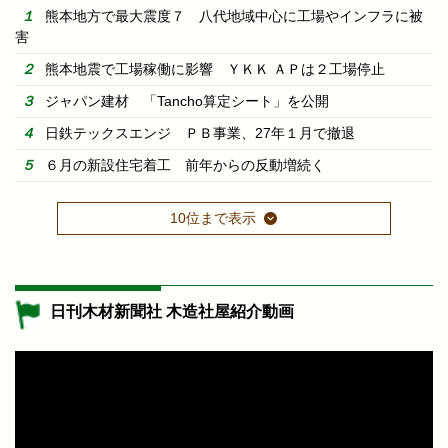
熊本地方で最大震度７ 八代地域中心に工場やインフラに被
害
熊本地震で工場稼働に影響 ＹＫＫ ＡＰは２工場停止
ジャパン建材 「Tancho算定シート」を公開
日鉄テックスエンジ ＰＢ事業、27年１月で撤退
６月の新設住宅着工 前年からの反動増続く
10位まで表示
日刊木材新聞社 木造社屋紹介動画