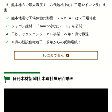
熊本地方で最大震度７ 八代地域中心に工場やインフラに被
害
熊本地震で工場稼働に影響 ＹＫＫ ＡＰは２工場停止
ジャパン建材 「Tancho算定シート」を公開
日鉄テックスエンジ ＰＢ事業、27年１月で撤退
６月の新設住宅着工 前年からの反動増続く
10位まで表示
日刊木材新聞社 木造社屋紹介動画