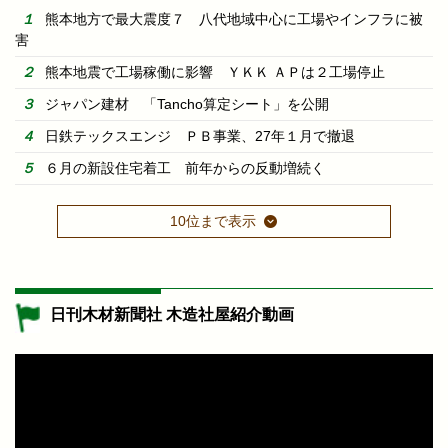
熊本地方で最大震度７ 八代地域中心に工場やインフラに被
害
熊本地震で工場稼働に影響 ＹＫＫ ＡＰは２工場停止
ジャパン建材 「Tancho算定シート」を公開
日鉄テックスエンジ ＰＢ事業、27年１月で撤退
６月の新設住宅着工 前年からの反動増続く
10位まで表示
日刊木材新聞社 木造社屋紹介動画