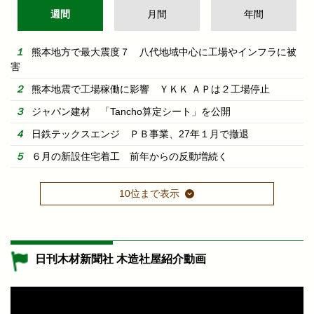
週間
月間
年間
熊本地方で最大震度７ 八代地域中心に工場やインフラに被
害
熊本地震で工場稼働に影響 ＹＫＫ ＡＰは２工場停止
ジャパン建材 「Tancho算定シート」を公開
日鉄テックスエンジ ＰＢ事業、27年１月で撤退
６月の新設住宅着工 前年からの反動増続く
10位まで表示
日刊木材新聞社 木造社屋紹介動画