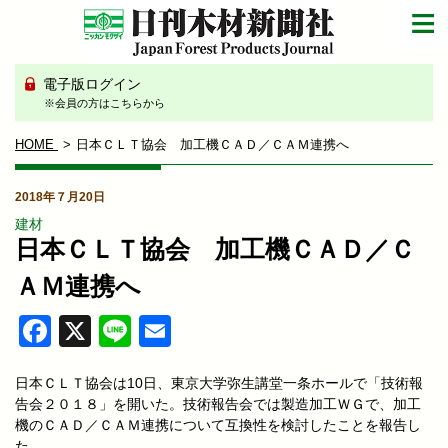
電子版ログイン
※会員の方はこちらから
HOME
日本ＣＬＴ協会 加工機ＣＡＤ／ＣＡＭ連携へ
2018年７月20日
建材
日本ＣＬＴ協会 加工機ＣＡＤ／Ｃ
ＡＭ連携へ
Facebook
X
Line
Email
日本ＣＬＴ協会は10日、東京大学弥生講堂一条ホールで「技術報
告会２０１８」を開いた。技術報告会では製造加工ＷＧで、加工
機のＣＡＤ／ＣＡＭ連携について互換性を検討したことを報告し
た。