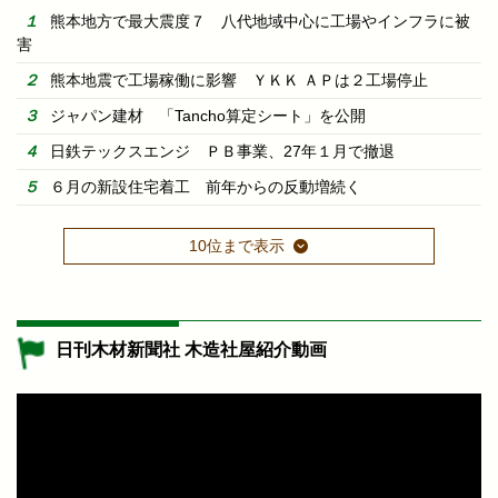
熊本地方で最大震度７ 八代地域中心に工場やインフラに被
害
熊本地震で工場稼働に影響 ＹＫＫ ＡＰは２工場停止
ジャパン建材 「Tancho算定シート」を公開
日鉄テックスエンジ ＰＢ事業、27年１月で撤退
６月の新設住宅着工 前年からの反動増続く
10位まで表示
日刊木材新聞社 木造社屋紹介動画