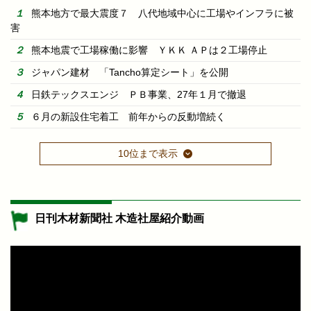
熊本地方で最大震度７ 八代地域中心に工場やインフラに被
害
熊本地震で工場稼働に影響 ＹＫＫ ＡＰは２工場停止
ジャパン建材 「Tancho算定シート」を公開
日鉄テックスエンジ ＰＢ事業、27年１月で撤退
６月の新設住宅着工 前年からの反動増続く
10位まで表示
日刊木材新聞社 木造社屋紹介動画