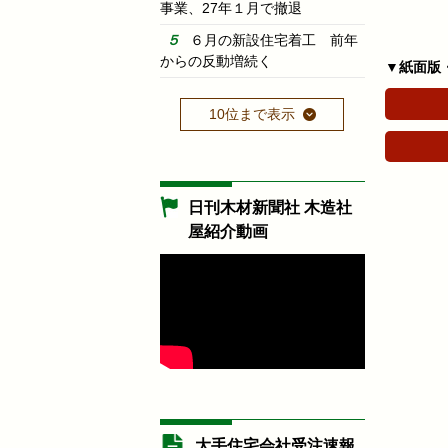
事業、27年１月で撤退
６月の新設住宅着工 前年
からの反動増続く
▼紙面版
10位まで表示
日刊木材新聞社 木造社
屋紹介動画
大手住宅会社受注速報