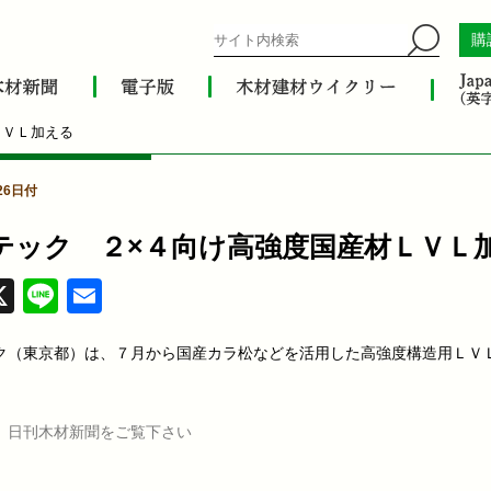
購
ＬＶＬ加える
26日付
テック ２×４向け高強度国産材ＬＶＬ
acebook
X
Line
Email
ク（東京都）は、７月から国産カラ松などを活用した高強度構造用ＬＶ
。
、日刊木材新聞をご覧下さい