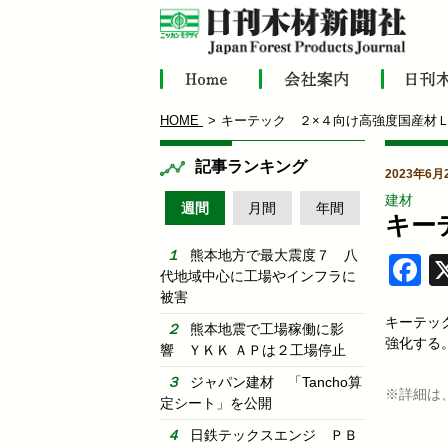
HOME
キーテック ２×４向け高強度国産材
記事ランキング
2023年6月
建材
週間
月間
年間
キー
熊本地方で最大震度７ 八
F
代地域中心に工場やインフラに
被害
キーテッ
熊本地震で工場稼働に影
強化する
響 ＹＫＫ ＡＰは２工場停止
ジャパン建材 「Tancho算
※詳細は
定シート」を公開
日鉄テックスエンジ ＰＢ