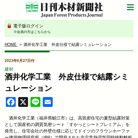
電子版ログイン
※会員の方はこちらから
HOME
酒井化学工業 外皮仕様で結露シミュレーション
2023年6月27日付
建材
酒井化学工業 外皮仕様で結露シミ
ュレーション
Facebook
X
Line
Email
酒井化学工業（福井県鯖江市）は、高気密住宅の夏型結露対策
として国産初の調質気密シート「すかっとシートプレミアム」を
発売し、住宅会社の外壁仕様に応じてドイツのフラウンホーファ
ー建築物理研究所（IBP）で開発された非定常熱湿気同時移動解析