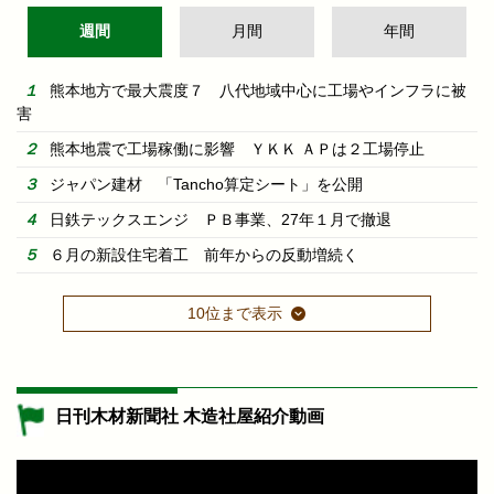
週間
月間
年間
熊本地方で最大震度７ 八代地域中心に工場やインフラに被
害
熊本地震で工場稼働に影響 ＹＫＫ ＡＰは２工場停止
ジャパン建材 「Tancho算定シート」を公開
日鉄テックスエンジ ＰＢ事業、27年１月で撤退
６月の新設住宅着工 前年からの反動増続く
10位まで表示
日刊木材新聞社 木造社屋紹介動画