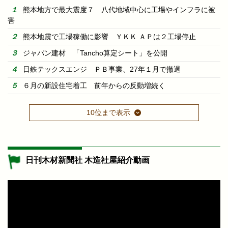
熊本地方で最大震度７ 八代地域中心に工場やインフラに被
害
熊本地震で工場稼働に影響 ＹＫＫ ＡＰは２工場停止
ジャパン建材 「Tancho算定シート」を公開
日鉄テックスエンジ ＰＢ事業、27年１月で撤退
６月の新設住宅着工 前年からの反動増続く
10位まで表示
日刊木材新聞社 木造社屋紹介動画