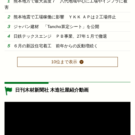
熊本地方で最大震度７ 八代地域中心に工場やインフラに被
害
熊本地震で工場稼働に影響 ＹＫＫ ＡＰは２工場停止
ジャパン建材 「Tancho算定シート」を公開
日鉄テックスエンジ ＰＢ事業、27年１月で撤退
６月の新設住宅着工 前年からの反動増続く
10位まで表示
日刊木材新聞社 木造社屋紹介動画