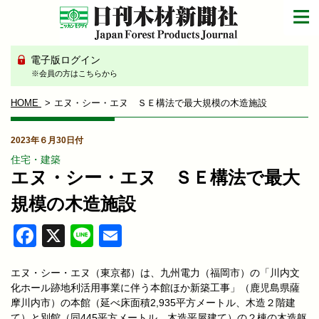
電子版ログイン
※会員の方はこちらから
HOME
エヌ・シー・エヌ ＳＥ構法で最大規模の木造施設
2023年６月30日付
住宅・建築
エヌ・シー・エヌ ＳＥ構法で最大
規模の木造施設
Facebook
X
Line
Email
エヌ・シー・エヌ（東京都）は、九州電力（福岡市）の「川内文
化ホール跡地利活用事業に伴う本館ほか新築工事」（鹿児島県薩
摩川内市）の本館（延べ床面積2,935平方メートル、木造２階建
て）と別館（同445平方メートル、木造平屋建て）の２棟の木造躯