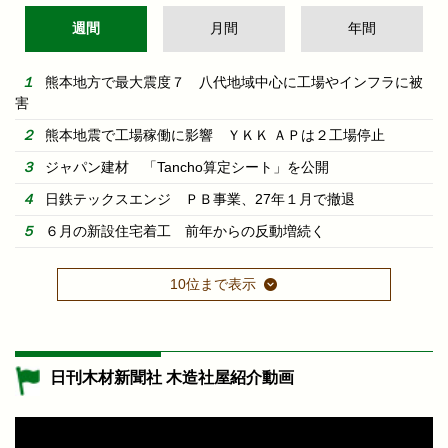
週間
月間
年間
熊本地方で最大震度７ 八代地域中心に工場やインフラに被
害
熊本地震で工場稼働に影響 ＹＫＫ ＡＰは２工場停止
ジャパン建材 「Tancho算定シート」を公開
日鉄テックスエンジ ＰＢ事業、27年１月で撤退
６月の新設住宅着工 前年からの反動増続く
10位まで表示
日刊木材新聞社 木造社屋紹介動画