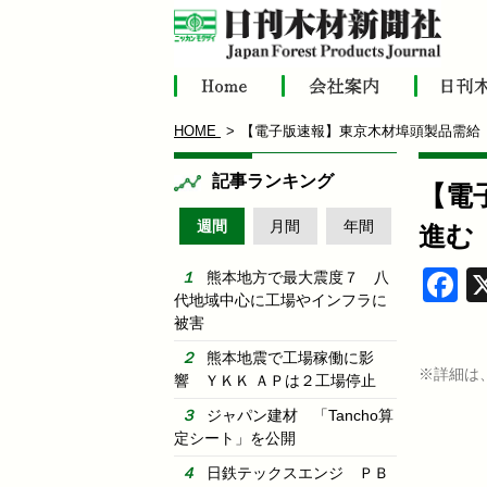
HOME
【電子版速報】東京木材埠頭製品需給
記事ランキング
【電
週間
月間
年間
進む
F
熊本地方で最大震度７ 八
代地域中心に工場やインフラに
被害
熊本地震で工場稼働に影
※詳細は
響 ＹＫＫ ＡＰは２工場停止
ジャパン建材 「Tancho算
定シート」を公開
日鉄テックスエンジ ＰＢ