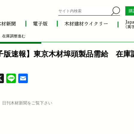
購
 在庫調整進む
子版速報】東京木材埠頭製品需給 在庫
acebook
X
Line
Email
、日刊木材新聞をご覧下さい