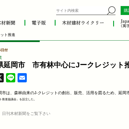
購
ジット推進
6日付
業
県延岡市 市有林中心にJークレジット
acebook
X
Line
Email
岡市は、森林由来のJ-クレジットの創出、販売、活用を図るため、延岡
ト推進協議会
」を設立した。
、日刊木材新聞をご覧下さい