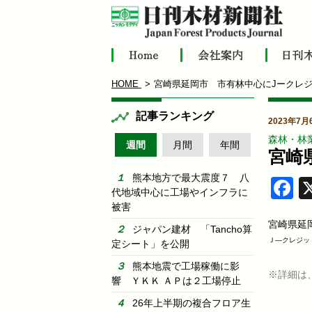
HOME
宮崎県延岡市 市有林中心にJークレ
記事ランキング
2023年7月
森林・林
週間
月間
年間
宮崎
熊本地方で最大震度７ 八
F
代地域中心に工場やインフラに
被害
宮崎県延
ジャパン建材 「Tancho算
Ｊ―クレジッ
定シート」を公開
熊本地震で工場稼働に影
※詳細は
響 ＹＫＫ ＡＰは２工場停止
26年上半期の複合フロア生