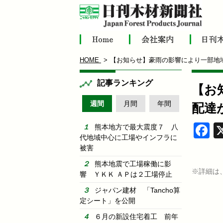
HOME
【お知らせ】豪雨の影響により一部地
記事ランキング
【お
週間
月間
年間
配達
F
熊本地方で最大震度７ 八
代地域中心に工場やインフラに
被害
熊本地震で工場稼働に影
※詳細は
響 ＹＫＫ ＡＰは２工場停止
ジャパン建材 「Tancho算
定シート」を公開
６月の新設住宅着工 前年