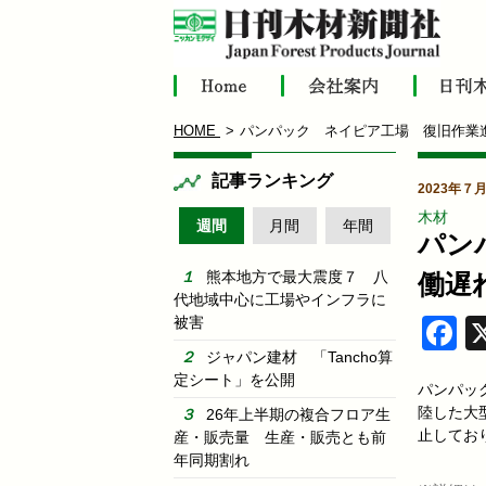
HOME
パンパック ネイピア工場 復旧作業
記事ランキング
2023年７
木材
週間
月間
年間
パン
熊本地方で最大震度７ 八
働遅
代地域中心に工場やインフラに
被害
F
ジャパン建材 「Tancho算
定シート」を公開
パンパッ
陸した大
26年上半期の複合フロア生
止してお
産・販売量 生産・販売とも前
年同期割れ