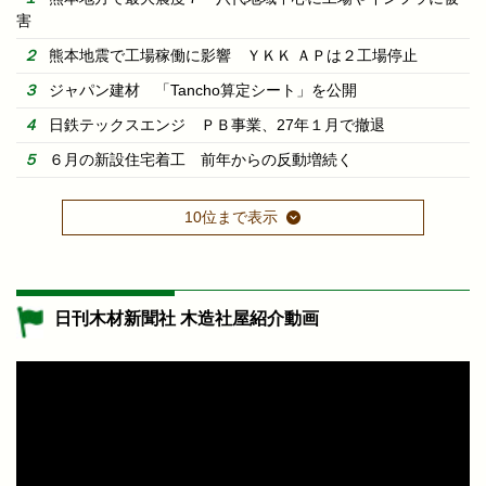
害
熊本地震で工場稼働に影響 ＹＫＫ ＡＰは２工場停止
ジャパン建材 「Tancho算定シート」を公開
日鉄テックスエンジ ＰＢ事業、27年１月で撤退
６月の新設住宅着工 前年からの反動増続く
10位まで表示
日刊木材新聞社 木造社屋紹介動画