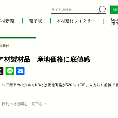
購
20日付
ア材製材品 産地価格に底値感
acebook
X
Line
Email
ロシア産アカ松タルキKD材は産地価格が520㌦（CIF、立方㍍）前後で
、日刊木材新聞をご覧下さい