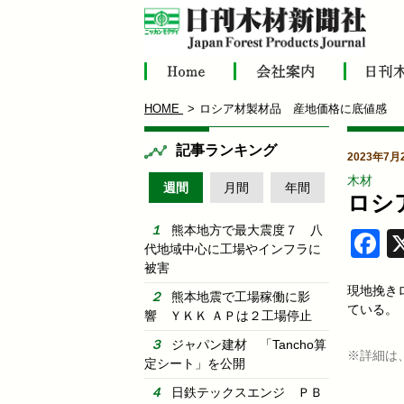
HOME
ロシア材製材品 産地価格に底値感
記事ランキング
2023年7月
木材
週間
月間
年間
ロシ
熊本地方で最大震度７ 八
F
代地域中心に工場やインフラに
被害
現地挽き
熊本地震で工場稼働に影
ている。
響 ＹＫＫ ＡＰは２工場停止
ジャパン建材 「Tancho算
※詳細は
定シート」を公開
日鉄テックスエンジ ＰＢ