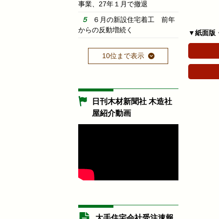
事業、27年１月で撤退
６月の新設住宅着工 前年
からの反動増続く
▼紙面版
10位まで表示
日刊木材新聞社 木造社
屋紹介動画
大手住宅会社受注速報