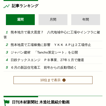
記事ランキング
週間
月間
年間
熊本地方で最大震度７ 八代地域中心に工場やインフラに被
害
熊本地震で工場稼働に影響 ＹＫＫ ＡＰは２工場停止
ジャパン建材 「Tancho算定シート」を公開
日鉄テックスエンジ ＰＢ事業、27年１月で撤退
６月の新設住宅着工 前年からの反動増続く
10位まで表示
日刊木材新聞社 木造社屋紹介動画