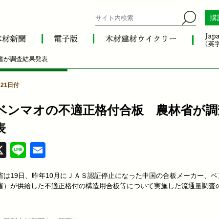
購
省が調査結果発表
月21日付
ベンマオの不適正格付合板 農林省が調
表
acebook
X
Line
Email
省は19日、昨年10月にＪＡＳ認証停止になった中国の合板メーカー、ベ
省）が供給した不適正格付の構造用合板等について実施した流通量調査