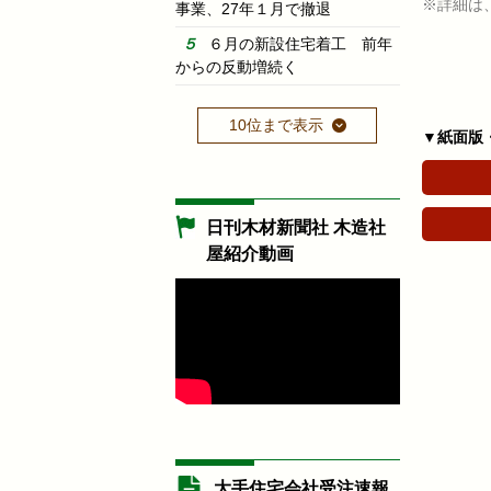
※詳細は
事業、27年１月で撤退
６月の新設住宅着工 前年
からの反動増続く
10位まで表示
▼紙面版
日刊木材新聞社 木造社
屋紹介動画
大手住宅会社受注速報