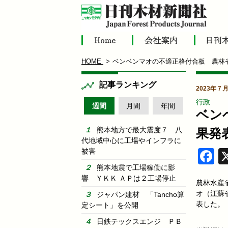
HOME
ベンベンマオの不適正格付合板 農林
記事ランキング
2023年７
行政
週間
月間
年間
ベン
熊本地方で最大震度７ 八
果発
代地域中心に工場やインフラに
被害
F
熊本地震で工場稼働に影
響 ＹＫＫ ＡＰは２工場停止
農林水産
オ（江蘇
ジャパン建材 「Tancho算
表した。
定シート」を公開
日鉄テックスエンジ ＰＢ