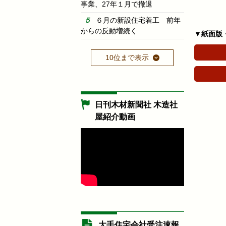
事業、27年１月で撤退
６月の新設住宅着工 前年
からの反動増続く
▼紙面版
10位まで表示
日刊木材新聞社 木造社
屋紹介動画
大手住宅会社受注速報