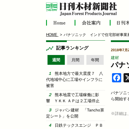
HOME
パナソニック インドで住宅部材事業
記事ランキング
2018年7月
建材
週間
月間
年間
パナ
熊本地方で最大震度７ 八
F
代地域中心に工場やインフラに
被害
パナソニ
熊本地震で工場稼働に影
ら開始す
響 ＹＫＫ ＡＰは２工場停止
ジャパン建材 「Tancho算
※詳細は
定シート」を公開
日鉄テックスエンジ ＰＢ