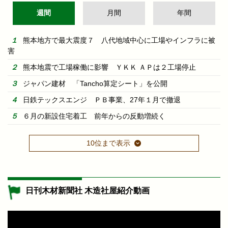
週間
月間
年間
熊本地方で最大震度７ 八代地域中心に工場やインフラに被
害
熊本地震で工場稼働に影響 ＹＫＫ ＡＰは２工場停止
ジャパン建材 「Tancho算定シート」を公開
日鉄テックスエンジ ＰＢ事業、27年１月で撤退
６月の新設住宅着工 前年からの反動増続く
10位まで表示
日刊木材新聞社 木造社屋紹介動画