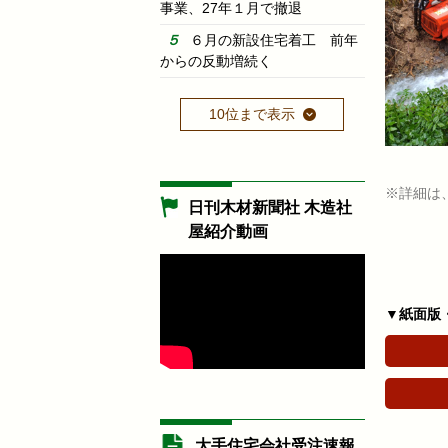
事業、27年１月で撤退
６月の新設住宅着工 前年
からの反動増続く
10位まで表示
※詳細は
日刊木材新聞社 木造社
屋紹介動画
▼紙面版
大手住宅会社受注速報