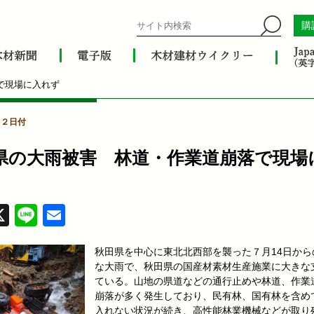
購
で現場に入れず
月２日付
県の大雨被害 林道・作業道崩落で現場
acebook
X
Line
Email
秋田県を中心に東北北西部を襲った７月14日から
な大雨で、秋田県の国産材素材生産施業に大きな
ている。山地の県道などの通行止めや林道、作業
崩落が多く発生しており、民有林、国有林を含め
入れない状況が続き、高性能林業機械などが取り