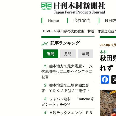
HOME
秋田県の大雨被害 林道・作業道崩落
記事ランキング
2023年８
木材
週間
月間
年間
秋田
熊本地方で最大震度７ 八
れず
代地域中心に工場やインフラに
被害
F
熊本地震で工場稼働に影
響 ＹＫＫ ＡＰは２工場停止
ジャパン建材 「Tancho算
定シート」を公開
日鉄テックスエンジ ＰＢ