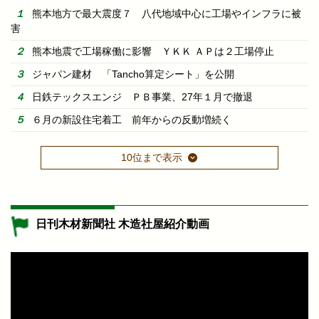
熊本地方で最大震度７ 八代地域中心に工場やインフラに被
害
熊本地震で工場稼働に影響 ＹＫＫ ＡＰは２工場停止
ジャパン建材 「Tancho算定シート」を公開
日鉄テックスエンジ ＰＢ事業、27年１月で撤退
６月の新設住宅着工 前年からの反動増続く
10位まで表示
日刊木材新聞社 木造社屋紹介動画