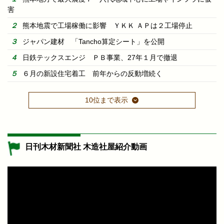
害
熊本地震で工場稼働に影響 ＹＫＫ ＡＰは２工場停止
ジャパン建材 「Tancho算定シート」を公開
日鉄テックスエンジ ＰＢ事業、27年１月で撤退
６月の新設住宅着工 前年からの反動増続く
10位まで表示
日刊木材新聞社 木造社屋紹介動画