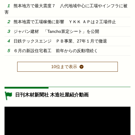
熊本地方で最大震度７ 八代地域中心に工場やインフラに被
害
熊本地震で工場稼働に影響 ＹＫＫ ＡＰは２工場停止
ジャパン建材 「Tancho算定シート」を公開
日鉄テックスエンジ ＰＢ事業、27年１月で撤退
６月の新設住宅着工 前年からの反動増続く
10位まで表示
日刊木材新聞社 木造社屋紹介動画