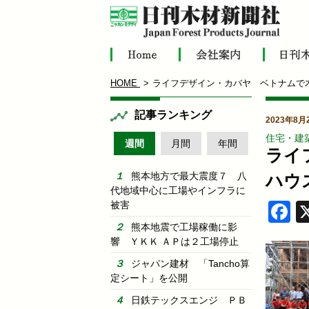
HOME
ライフデザイン・カバヤ ベトナムで
記事ランキング
2023年8月
住宅・建
週間
月間
年間
ライ
熊本地方で最大震度７ 八
ハウ
代地域中心に工場やインフラに
被害
F
熊本地震で工場稼働に影
響 ＹＫＫ ＡＰは２工場停止
ジャパン建材 「Tancho算
定シート」を公開
日鉄テックスエンジ ＰＢ