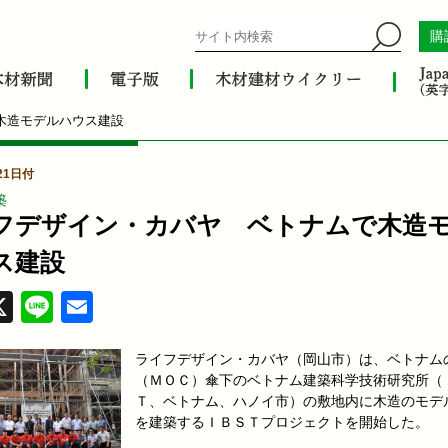
購
木造モデルハウス建設
21日付
築
フデザイン・カバヤ ベトナムで木造
ス建設
acebook
X
Line
Email
ライフデザイン・カバヤ（岡山市）は、ベトナム
（ＭＯＣ）傘下のベトナム建築科学技術研究所（
Ｔ、ベトナム、ハノイ市）の敷地内に木造のモデ
を建築するＩＢＳＴプロジェクトを開始した。