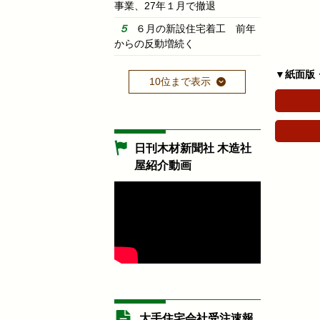
事業、27年１月で撤退
６月の新設住宅着工 前年
からの反動増続く
▼紙面版
10位まで表示
日刊木材新聞社 木造社
屋紹介動画
大手住宅会社受注速報