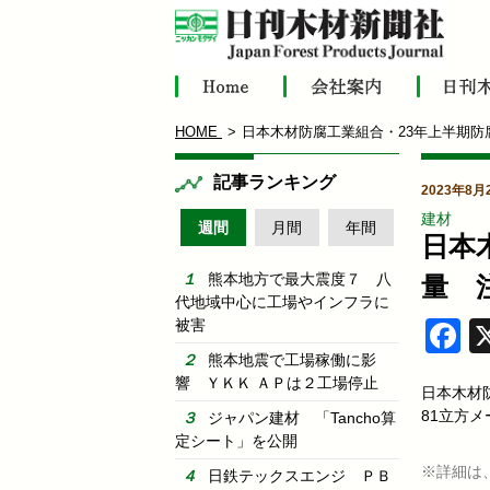
HOME
日本木材防腐工業組合・23年上半期
記事ランキング
2023年8月
建材
週間
月間
年間
日本
熊本地方で最大震度７ 八
量 
代地域中心に工場やインフラに
被害
F
熊本地震で工場稼働に影
響 ＹＫＫ ＡＰは２工場停止
日本木材
81立方
ジャパン建材 「Tancho算
定シート」を公開
※詳細は
日鉄テックスエンジ ＰＢ