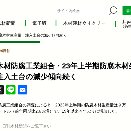
購
防腐木材生産量 注入土台の減少傾向続く
24日付
木材防腐工業組合・23年上半期防腐木材
注入土台の減少傾向続く
acebook
X
Line
Email
防腐工業組合の調査によると、2023年上半期の防腐木材生産量は９万
メートル（前年同期比2.6％増）で、19年以来４年ぶりに増加した。
、日刊木材新聞をご覧下さい